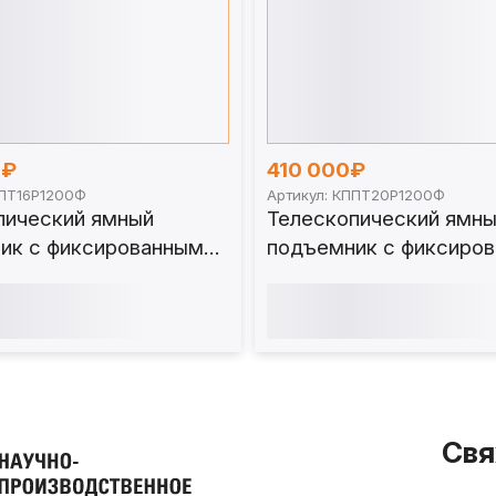
0₽
410 000₽
ППТ16Р1200Ф
Артикул: КППТ20Р1200Ф
пический ямный
Телескопический ямн
ик с фиксированным
подъемник с фиксиро
мобильный) 16 т
штоком (мобильный) 2
 КППТ16Р1200Ф
мм. КППТ20Р1200Ф
Свя