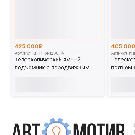
425 000₽
405 00
Артикул: КППТ16Р1200ПМ
Артикул: К
Телескопический ямный
Телеско
подъемник с передвижным
подъемн
штоком (мобильный) 16 т 1200
штоком (
мм. КППТ16Р1200ПМ
1200мм.