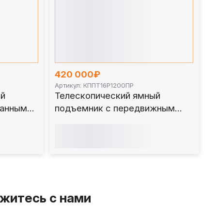
420 000₽
Артикул: КППТ16Р1200ПР
ый
Телескопический ямный
ванным
подъемник с передвижным
0 т 1200
штоком (рельсовый с
регулировкой) 16 т 1200 мм.
КППТ16Р1200ПР
житесь с нами