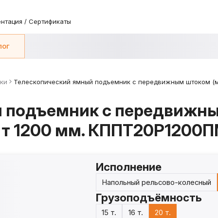
нтация / Сертификаты
лог
ки
Телескопический ямный подъемник с передвижным штоком (м
й подъемник с передвижн
 т 1200 мм. КППТ20Р1200
Исполнение
Напольный рельсово-колесный
Грузоподъёмность
15 т.
16 т.
20 т.