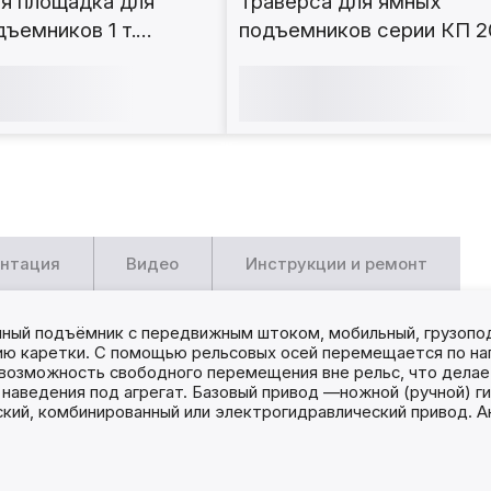
я площадка для
Траверса для ямных
ъемников 1 т.
подъемников серии КП 20
Т20
нтация
Видео
Инструкции и ремонт
ый подъёмник с передвижным штоком, мобильный, грузопод
ю каретки. С помощью рельсовых осей перемещается по нап
 возможность свободного перемещения вне рельс, что делае
о наведения под агрегат. Базовый привод —ножной (ручной) 
ий, комбинированный или электрогидравлический привод. Анал