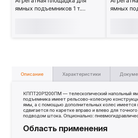
Агрегатная площадка для
Агрегатна
ямных подъемников 1 т.
ямных под
АП1000
АП1000-1
Описание
Характеристики
Докуме
КППТ20Р1200ПМ — телескопический напольный ямн
подъемника имеет рельсово-колесную конструкци
ямы, а с помощью дополнительных колес имеется
сдвигается по каретке вправо и влево для точног
подводом штока. Опционально: пневмогидравлическ
Область применения