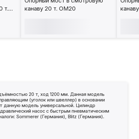
Опорный мост в смотровую
Опорн
 т.
канаву 20 т. ОМ20
канаву
ъёмностью 20 т, ход 1200 мм. Данная модель
равляющим (уголок или швеллер) в основании
т данную модель универсальной. Цилиндр
гидравлический насос с быстрым пневматическим
оги: Sommerer (Германия), Blitz (Германия).