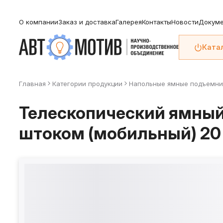
О компании
Заказ и доставка
Галерея
Контакты
Новости
Докуме
Ката
Главная
Категории продукции
Напольные ямные подъемни
Телескопический ямны
штоком (мобильный) 20