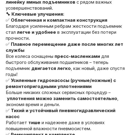
линейку ямных подъемников
с рядом важных
усовершенствований.
🔧 Ключевые улучшения:
✅
Облегченная и компактная конструкция
Благодаря усиленным ребрам жесткости подъемник
стал
легче и удобнее
в эксплуатации без потери
прочности.
✅
Плавное перемещение даже после многих лет
службы
Все колеса оснащены
пресс-масленками
для
быстрого обслуживания подшипников – теперь
подъемник
двигается легко
, как новый, даже спустя
годы!
✅
Усиленные гидронасосы (ручные/ножные) с
ремонтопригодными уплотнениями
Больше никаких сложных сервисных процедур –
уплотнения можно заменить самостоятельно
,
экономя время и деньги.
✅
Тихий и устойчивый пневмогидравлический
насос
Работает
тише
и надежнее даже в условиях
повышенной влажности пневмосистем.
✅
Ремкомплект в комплекте