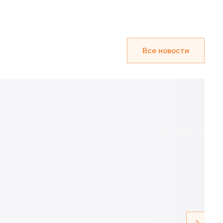
Все новости
й привод) ямных гидравлических подъемников серий...