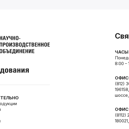
Свя
ЧАСЫ
Понеде
8:00 –
ОФИС
(812) 
196158
шоссе,
ТЕЛЬНО
родукции
ы
ОФИС
(8112) 
и
180021,