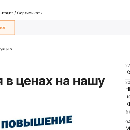
нтация / Сертификаты
лог
дукцию
27
К
в ценах на нашу
20
Н
н
К
б
04
М