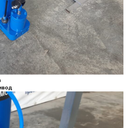
а
ивод