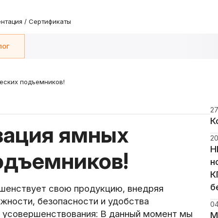
нтация / Сертификаты
лог
еских подъемников!
27
К
зация ямных
20
Н
одъемников!
н
К
б
шенствует свою продукцию, внедряя
жности, безопасности и удобства
04
 усовершенствования: В данный момент мы
М