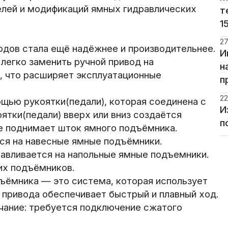
лей и модификаций ямных гидравлических
т
1
27
одов стала ещё надёжнее и производительнее.
И
легко заменить ручной привод на
н
, что расширяет эксплуатационные
п
22
щью рукоятки(педали), которая соединена с
И
ятки(педали) вверх или вниз создаётся
п
е поднимает шток ямного подъёмника.
тся на навесные ямные подъёмники.
навливается на напольные ямные подъемники.
их подъёмников.
ъёмника — это система, которая использует
 привода обеспечивает быстрый и плавный ход.
чание: требуется подключение сжатого