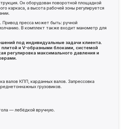
нструкция. Он оборудован поворотной площадкой
го каркаса, а высота рабочей зоны регулируется
ании.
я. Привод пресса может быть: ручной
молчанию. В комплект также входит манометр для
ешений под индивидуальные задачи клиента.
 плитой и V-образными блоками, системой
ая регулировка максимального давления и
жерами.
ка валов КПП, карданных валов. Запрессовка
среднетоннажных грузовиков.
тола — лебёдкой вручную.