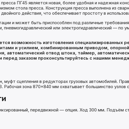
 пресса ПГ45 является новая, более удобная и надежная ко
змом стола пресса. Конструкция пресса выполнена из сварно
двойного действия, что обеспечивает простоту в использов
атации и может быть приспособлен под различные требовани
, пневмогидравлический или электрогидравлический — по у
ется возможность изготовления специализированных р
ритами и усилием, комбинированным приводом, опорной
я, автоматический отвод штока, таймер, автоматическ
и перед заказом проконсультируйтесь с нашими менед
, муфт сцепления в редукторах грузовых автомобилей. Прав
З. Рабочая зона 870×840 мм охватывает большинство узлов 
ти
иксированный, передвижной — опция. Ход 300 мм. Подъём с