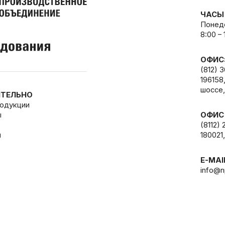
ЧАСЫ
Понеде
8:00 –
ОФИС
(812) 
196158
шоссе,
ТЕЛЬНО
родукции
ы
ОФИС
(8112) 
и
180021,
E-MAI
info@n