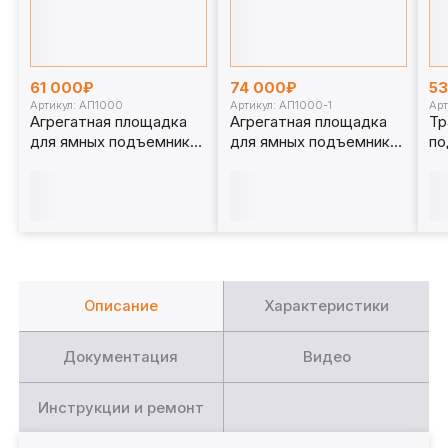
61 000₽
74 000₽
5
Артикул: АП1000
Артикул: АП1000-1
Арт
Агрегатная площадка
Агрегатная площадка
Тр
для ямных подъемников
для ямных подъемников
по
1 т. АП1000
1 т. АП1000-1
15
Описание
Характеристики
Документация
Видео
Инструкции и ремонт