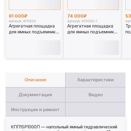
61 000₽
74 000₽
5
Артикул: АП1000
Артикул: АП1000-1
Арт
Агрегатная площадка
Агрегатная площадка
Тр
для ямных подъемников
для ямных подъемников
по
1 т. АП1000
1 т. АП1000-1
15
Описание
Характеристики
Документация
Видео
Инструкции и ремонт
КПП15Р1000П — напольный ямный гидравлический