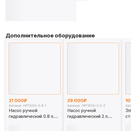
Дополнительное оборудование
21 000₽
29 000₽
10
Артикул: НРГ800-0.8-1
Артикул: НРГ800-2.0-2
Арт
Насос ручной
Насос ручной
Эл
гидравлический 0.8 л.
гидравлический 2 л.
ст
НРГ800-0.8-1
НРГ800-2.0-2
НГ