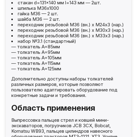
стакан d=131×140 мм l=143 мм — 2шт.
шпилька М36х1000
гайка М36 — 2 шт.
шайба М36 — 2 шт.
переходник резьбовой М36 (вн.) х М24х3 (нар.)
переходник резьбовой М36 (вн.) х М30х3 (нар.)
переходник резьбовой М36 (вн.) х М33х3 (нар.)
набор №3.1 (стандартный)
— толкатель A=85мм
— толкатель A=95мм
— толкатель A=105мм
— толкатель A=115мм
— толкатель A=125мм
Дополнительно доступны наборы толкателей
различных размеров, которые позволяют
пользователю адаптировать оборудование под
конкретные задачи и требования.
Область применения
Выпрессовка пальцев стрел и ковшей мини-
экскаваторов, погрузчиков JCB 3CX, Bobcat,
Komatsu WB93, пальцев цилиндров навесного
оборудования тракторов МТЗ-1221, ХТЗ. Усилие