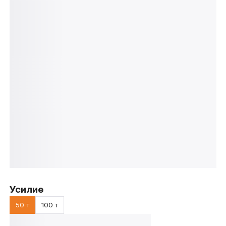
Усилие
50 т
100 т