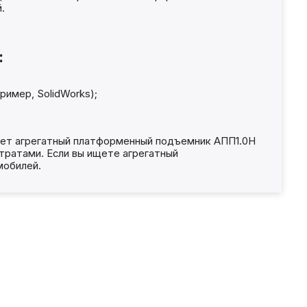
.
:
имер, SolidWorks);
ает агрегатный платформенный подъемник АПП1.0Н
ратами. Если вы ищете агрегатный
мобилей.