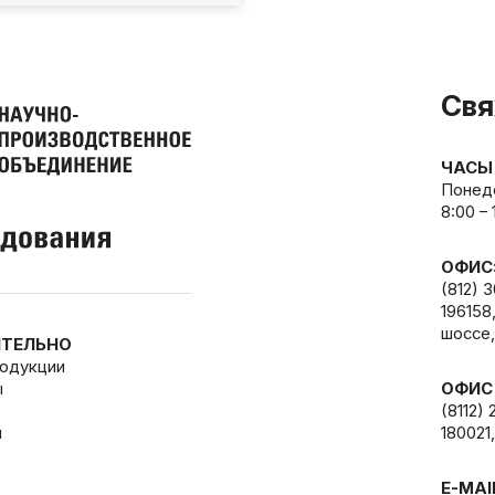
Свя
ЧАСЫ
Понеде
8:00 –
ОФИС
(812) 
196158
шоссе,
ТЕЛЬНО
родукции
ы
ОФИС
(8112) 
и
180021,
E-MAI