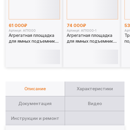
61 000₽
74 000₽
5
Артикул: АП1000
Артикул: АП1000-1
Арт
Агрегатная площадка
Агрегатная площадка
Тр
для ямных подъемников
для ямных подъемников
по
1 т. АП1000
1 т. АП1000-1
15
Описание
Характеристики
Документация
Видео
Инструкции и ремонт