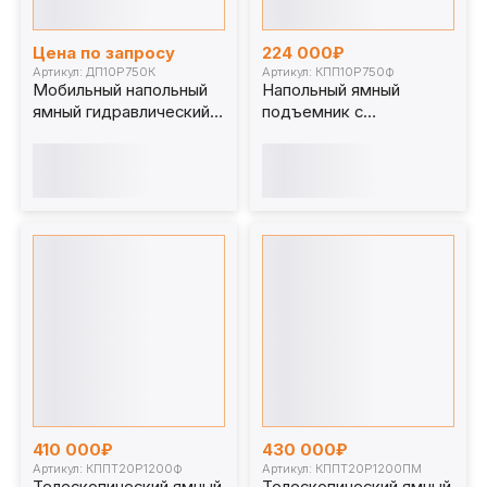
Цена по запросу
224 000₽
Артикул: ДП10Р750К
Артикул: КПП10Р750Ф
Мобильный напольный
Напольный ямный
ямный гидравлический
подъемник с
домкрат 10 т 750мм
фиксированным штоком
ДП10Р750К
(мобильный) 10 т 750
мм. КПП10Р750Ф
410 000₽
430 000₽
Артикул: КППТ20Р1200Ф
Артикул: КППТ20Р1200ПМ