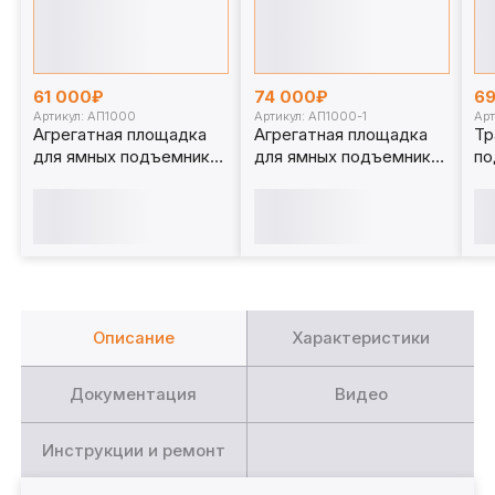
61 000₽
74 000₽
6
Артикул: АП1000
Артикул: АП1000-1
Арт
Агрегатная площадка
Агрегатная площадка
Тр
для ямных подъемников
для ямных подъемников
по
1 т. АП1000
1 т. АП1000-1
20
Описание
Характеристики
Документация
Видео
Инструкции и ремонт