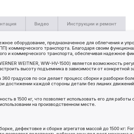
нтация
Видео
Инструкции и ремонт
жное оборудование, предназначенное для облегчения и упро
КПП) коммерческого транспорта. Благодаря своим функцион
вого и коммерческого транспорта, обеспечивая надежное фи
ERNER WEITNER, WW-HV-1500) является возможность регули
астроить высоту подъемника в зависимости от конкретной з
 360 градусов по оси делает процесс сборки и разборки бо
и достижении каждой стороны детали без лишних движений, 
сть в 1500 кг, что позволяет использовать его для работы
использовании на производственном месте.
рке, дефектовке и сборке агрегатов массой до 1500 кг: Ford Tr