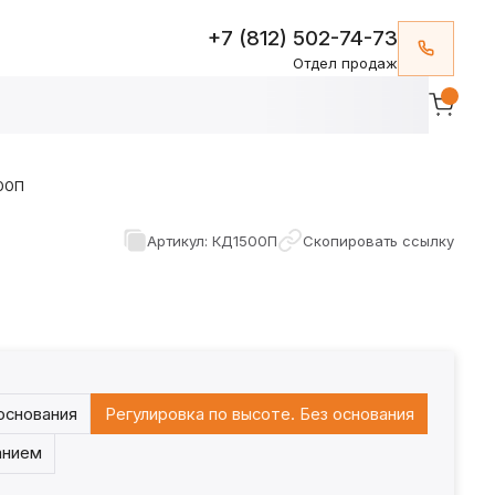
+7 (812) 502-74-73
Отдел продаж
00П
Артикул: КД1500П
Скопировать ссылку
 основания
Регулировка по высоте. Без основания
анием