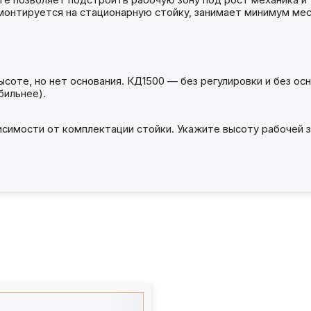
те позволяет подстроить рабочую зону под рост механика и
 монтируется на стационарную стойку, занимает минимум мес
ысоте, но нет основания. КД1500 — без регулировки и без ос
бильнее).
висимости от комплектации стойки. Укажите высоту рабочей з