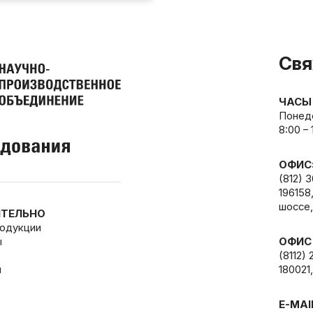
Свя
ЧАСЫ
Понеде
8:00 –
ОФИС
(812) 
196158
шоссе,
ТЕЛЬНО
родукции
ы
ОФИС
(8112) 
и
180021,
E-MAI