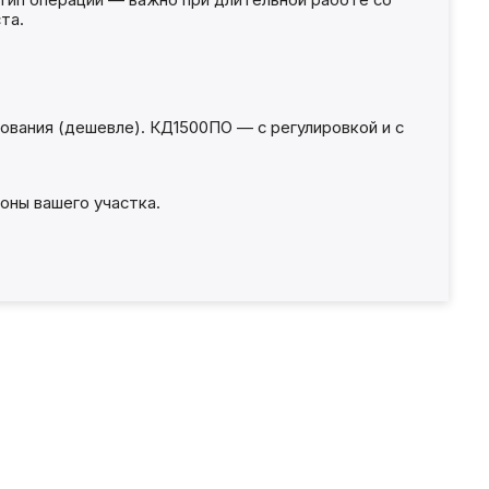
 тип операции — важно при длительной работе со
та.
нования (дешевле). КД1500ПО — с регулировкой и с
оны вашего участка.