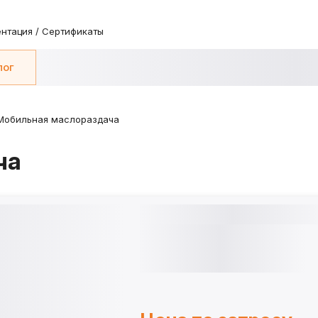
нтация / Сертификаты
лог
Мобильная маслораздача
ча