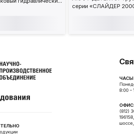
ковый гидравлический
серии «СЛАЙДЕР 200
о- и трехэлементных
Свя
ЧАСЫ
Понеде
8:00 –
ОФИС
(812) 
196158
шоссе,
ТЕЛЬНО
родукции