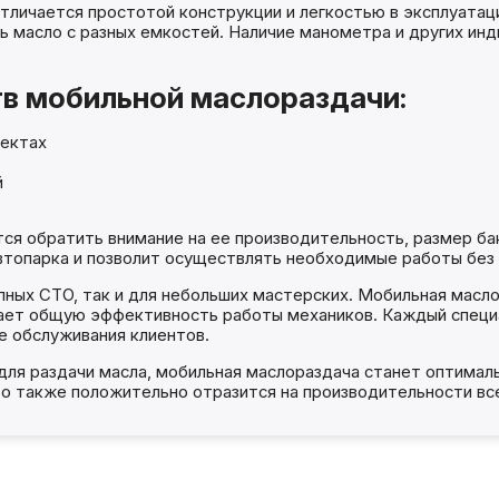
тличается простотой конструкции и легкостью в эксплуатаци
ь масло с разных емкостей. Наличие манометра и других ин
в мобильной маслораздачи:
ъектах
й
я обратить внимание на ее производительность, размер бак
втопарка и позволит осуществлять необходимые работы без
пных СТО, так и для небольших мастерских. Мобильная масл
шает общую эффективность работы механиков. Каждый специ
е обслуживания клиентов.
ля раздачи масла, мобильная маслораздача станет оптимал
что также положительно отразится на производительности вс