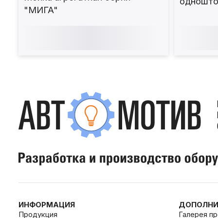
одношто
"МИГА"
для одн
дисков
ИНФОРМАЦИЯ
ДОПОЛНИ
Продукция
Галерея п