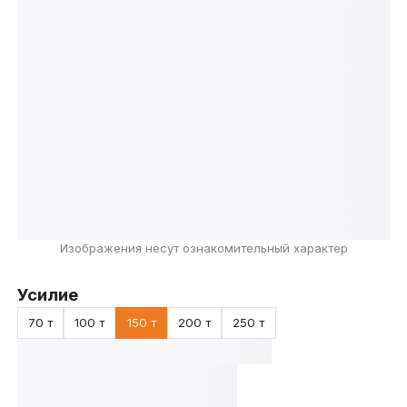
Изображения несут ознакомительный характер
Усилие
70 т
100 т
150 т
200 т
250 т