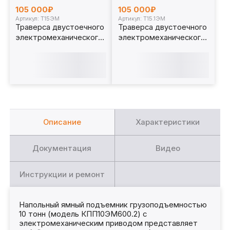
105 000₽
105 000₽
Артикул: Т15ЭМ
Артикул: Т15.1ЭМ
Траверса двустоечного
Траверса двустоечного
электромеханического
электромеханического
ямного подъёмника 15т.
ямного подъёмника 15т.
с опорами Т15ЭМ
Т15.1ЭМ
Описание
Характеристики
Документация
Видео
Инструкции и ремонт
Напольный ямный подъемник грузоподъемностью
10 тонн (модель КПП10ЭМ600.2) с
электромеханическим приводом представляет