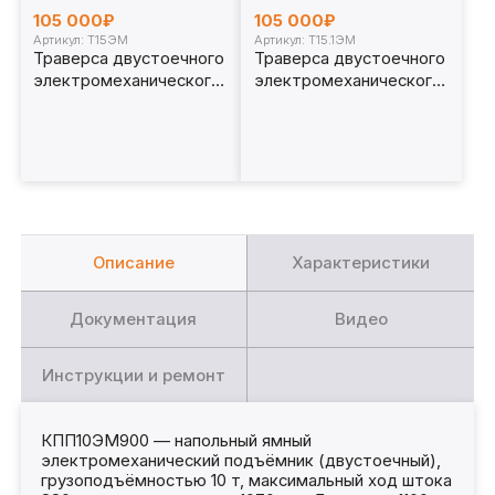
105 000₽
105 000₽
Артикул: Т15ЭМ
Артикул: Т15.1ЭМ
Траверса двустоечного
Траверса двустоечного
электромеханического
электромеханического
ямного подъёмника 15т.
ямного подъёмника 15т.
с опорами Т15ЭМ
Т15.1ЭМ
Описание
Характеристики
Документация
Видео
Инструкции и ремонт
КПП10ЭМ900 — напольный ямный
электромеханический подъёмник (двустоечный),
грузоподъёмностью 10 т, максимальный ход штока