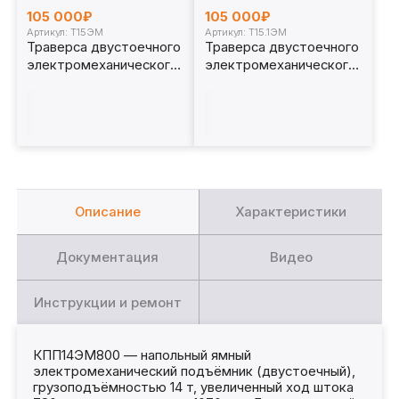
105 000₽
105 000₽
Артикул: Т15ЭМ
Артикул: Т15.1ЭМ
Траверса двустоечного
Траверса двустоечного
электромеханического
электромеханического
ямного подъёмника 15т.
ямного подъёмника 15т.
с опорами Т15ЭМ
Т15.1ЭМ
Описание
Характеристики
Документация
Видео
Инструкции и ремонт
КПП14ЭМ800 — напольный ямный
электромеханический подъёмник (двустоечный),
грузоподъёмностью 14 т, увеличенный ход штока