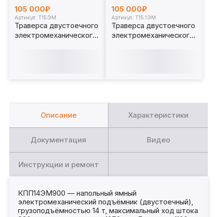
105 000₽
105 000₽
Артикул: Т15ЭМ
Артикул: Т15.1ЭМ
Траверса двустоечного
Траверса двустоечного
электромеханического
электромеханического
ямного подъёмника 15т.
ямного подъёмника 15т.
с опорами Т15ЭМ
Т15.1ЭМ
Описание
Характеристики
Документация
Видео
Инструкции и ремонт
КПП14ЭМ900 — напольный ямный
электромеханический подъёмник (двустоечный),
грузоподъёмностью 14 т, максимальный ход штока