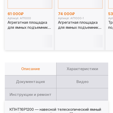
61 000₽
74 000₽
5
Артикул: АП1000
Артикул: АП1000-1
Арт
Агрегатная площадка
Агрегатная площадка
Тр
для ямных подъемников
для ямных подъемников
по
1 т. АП1000
1 т. АП1000-1
15
Описание
Характеристики
Документация
Видео
Инструкции и ремонт
КПНТ16Р1200 — навесной телескопический ямный