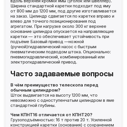
вдоль верхней кромки ямы (уголок или швеллер).
Ширина стандартной каретки подходит под яму
от 800 мм до 1200 мм, под другие изготавливается
на заказ. Цилиндр сдвигается по каретке вправо и
влево для точного позиционирования под
агрегатом. При нагрузке около 300 кг верхнее
основание цилиндра опускается на направляющие
каретки — это обеспечивает устойчивость при
подъёме Базовый привод —ножной
(ручной)гидравлический насос с быстрым
пневматическим подводом штока. Опционально:
пневмогидравлический, комбинированный или
электрогидравлический привод.
Часто задаваемые вопросы
В чём преимущество телескопа перед
обычным цилиндром?
Шток выдвигается на высоту 1200 мм, что
невозможно с одноступенчатым цилиндром в яме
стандартной глубины.
Чем КПНТ16 отличается от КПНТ20?
Грузоподъёмностью: 16 т против 20 т. Усиленной
конструкцией каретки (основания) с сохранением