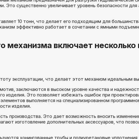
нный механизм предназначен для разгрузки гидравлической 
. Это существенно увеличивает уровень безопасности для 
авляет 10 тонн, что делает его подходящим для большинств
ханизм эффективно работает в сочетании с ямными подъемн
о механизма включает несколько
тоту эксплуатации, что делает этот механизм идеальным вы
отив, заключаются в высоком уровне качества и надежности
о изделия. Это позволяет избежать ошибок при проектирова
лементов выполняется на специализированном программном 
ости изделия.
ость производства. Это дает возможность вносить изменени
агают изготовление дополнительных аксессуаров, что позв
ьзуются хонингованные трубы и полиуретановые уплотнения,