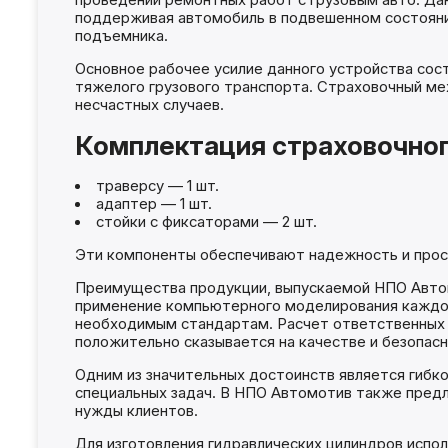
проведении ремонтных работ с грузовым авто. Да
поддерживая автомобиль в подвешенном состоянии
подъемника.
Основное рабочее усилие данного устройства сост
тяжелого грузового транспорта. Страховочный ме
несчастных случаев.
Комплектация страховочног
траверсу — 1 шт.
адаптер — 1 шт.
стойки с фиксаторами — 2 шт.
Эти компоненты обеспечивают надежность и прос
Преимущества продукции, выпускаемой НПО Автом
применение компьютерного моделирования каждог
необходимым стандартам. Расчет ответственных э
положительно сказывается на качестве и безопасн
Одним из значительных достоинств является гибк
специальных задач. В НПО Автомотив также предл
нужды клиентов.
Для изготовления гидравлических цилиндров испол