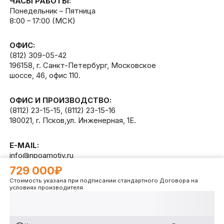
ЧАСЫ РАБОТЫ:
Понедельник – Пятница
8:00 – 17:00 (МСК)
ОФИС:
(812) 309-05-42
196158, г. Санкт-Петербург, Московское
шоссе, 46, офис 110.
ОФИС И ПРОИЗВОДСТВО:
(8112) 23-15-15
,
(8112) 23-15-16
180021, г. Псков,ул. Инженерная, 1Е.
E-MAIL:
info@npoamotiv.ru
729 000₽
Стоимость указана при подписании стандартного Договора на
Разработано в
WEB
CETERA
условиях производителя.