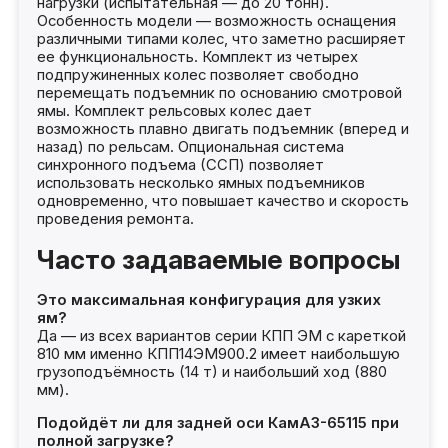
нагрузки (испытательная — до 20 тонн).
Особенность модели — возможность оснащения
различными типами колес, что заметно расширяет
ее функциональность. Комплект из четырех
подпружиненных колес позволяет свободно
перемещать подъемник по основанию смотровой
ямы. Комплект рельсовых колес дает
возможность плавно двигать подъемник (вперед и
назад) по рельсам. Опциональная система
синхронного подъема (ССП) позволяет
использовать несколько ямных подъемников
одновременно, что повышает качество и скорость
проведения ремонта.
Часто задаваемые вопросы
Это максимальная конфигурация для узких
ям?
Да — из всех вариантов серии КПП ЭМ с кареткой
810 мм именно КПП14ЭМ900.2 имеет наибольшую
грузоподъёмность (14 т) и наибольший ход (880
мм).
Подойдёт ли для задней оси КамАЗ-65115 при
полной загрузке?