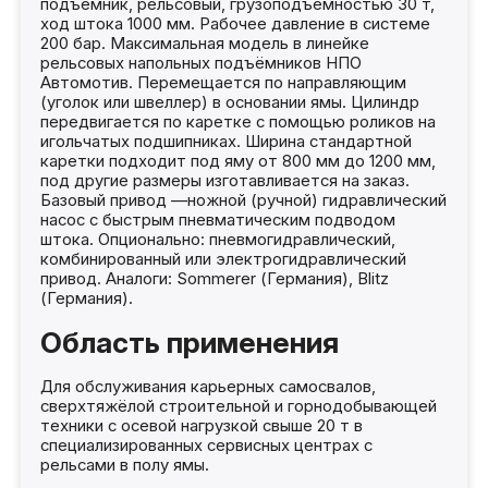
подъёмник, рельсовый, грузоподъёмностью 30 т,
ход штока 1000 мм. Рабочее давление в системе
200 бар. Максимальная модель в линейке
рельсовых напольных подъёмников НПО
Автомотив. Перемещается по направляющим
(уголок или швеллер) в основании ямы. Цилиндр
передвигается по каретке с помощью роликов на
игольчатых подшипниках. Ширина стандартной
каретки подходит под яму от 800 мм до 1200 мм,
под другие размеры изготавливается на заказ.
Базовый привод —ножной (ручной) гидравлический
насос с быстрым пневматическим подводом
штока. Опционально: пневмогидравлический,
комбинированный или электрогидравлический
привод. Аналоги: Sommerer (Германия), Blitz
(Германия).
Область применения
Для обслуживания карьерных самосвалов,
сверхтяжёлой строительной и горнодобывающей
техники с осевой нагрузкой свыше 20 т в
специализированных сервисных центрах с
рельсами в полу ямы.