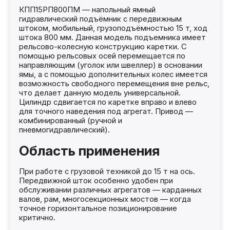
КПП15РП800ПМ — напольный ямный
гидравлический подъёмник с передвижным
штоком, мобильный, грузоподъёмностью 15 т, ход
штока 800 мм. Данная модель подъемника имеет
рельсово-колесную конструкцию каретки. С
помощью рельсовых осей перемещается по
направляющим (уголок или швеллер) в основании
ямы, а с помощью дополнительных колес имеется
возможность свободного перемещения вне рельс,
что делает данную модель универсальной.
Цилиндр сдвигается по каретке вправо и влево
для точного наведения под агрегат. Привод —
комбинированный (ручной и
пневмогидравлический).
Область применения
При работе с грузовой техникой до 15 т на ось.
Передвижной шток особенно удобен при
обслуживании различных агрегатов — карданных
валов, рам, многосекционных мостов — когда
точное горизонтальное позиционирование
критично.