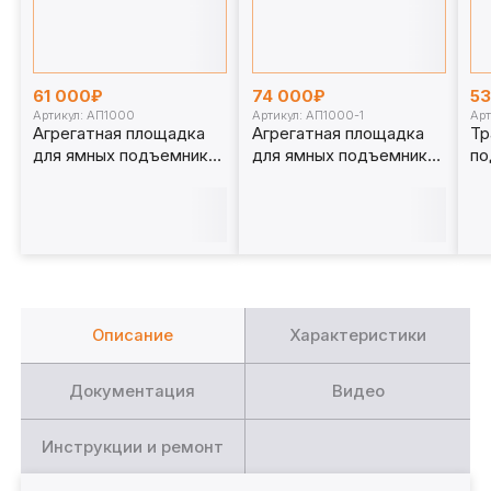
61 000₽
74 000₽
5
Артикул: АП1000
Артикул: АП1000-1
Арт
Агрегатная площадка
Агрегатная площадка
Тр
для ямных подъемников
для ямных подъемников
по
1 т. АП1000
1 т. АП1000-1
15
Описание
Характеристики
Документация
Видео
Инструкции и ремонт