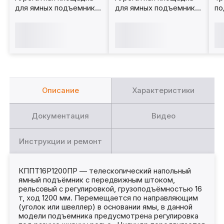
для ямных подъемников
для ямных подъемников
по
1 т. АП1000
1 т. АП1000-1
15
Описание
Характеристики
Документация
Видео
Инструкции и ремонт
КППТ16Р1200ПР — телескопический напольный
ямный подъёмник с передвижным штоком,
рельсовый с регулировкой, грузоподъёмностью 16
т, ход 1200 мм. Перемещается по направляющим
(уголок или швеллер) в основании ямы, в данной
модели подъемника предусмотрена регулировка