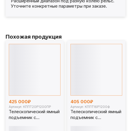
Расширенный диапазон под разную колею рельс.
Уточните конкретные параметры при заказе.
Похожая продукция
425 000₽
405 000₽
Артикул: КППТ20Р1200ПР
Артикул: КППТ16Р1200Ф
Телескопический ямный
Телескопический ямный
подъемник с
подъемник с
передвижным штоком
фиксированным штоком
(рельсовый с
(мобильный) 16 т