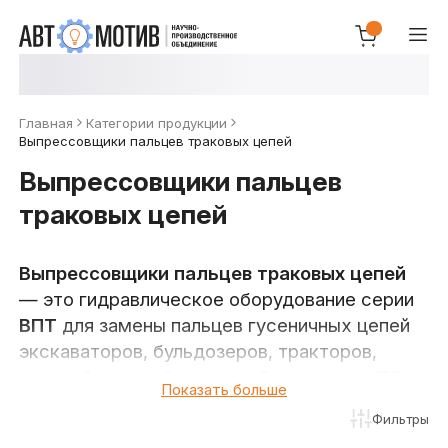
Главная
Категории продукции
Выпрессовщики пальцев траковых цепей
Выпрессовщики пальцев
траковых цепей
Выпрессовщики пальцев траковых цепей
— это гидравлическое оборудование серии
ВПТ
для замены пальцев гусеничных цепей
экскаваторов, бульдозеров, тракторов,
военной и горной техники. В каталоге НПО
Показать больше
«Автомотив» — оборудование с усилием
от
Фильтры
50 до 250 т
, в двух конструктивных