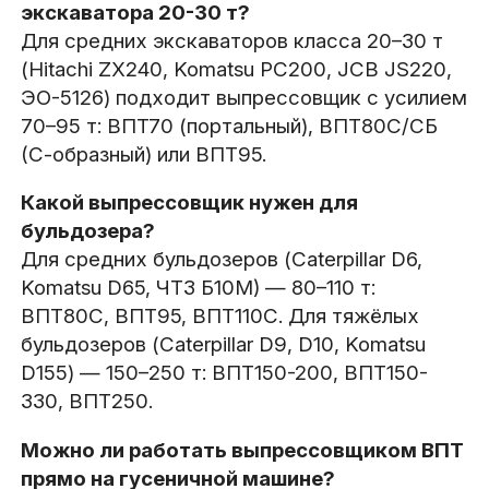
экскаватора 20-30 т?
Для средних экскаваторов класса 20–30 т
(Hitachi ZX240, Komatsu PC200, JCB JS220,
ЭО-5126) подходит выпрессовщик с усилием
70–95 т: ВПТ70 (портальный), ВПТ80С/СБ
(С-образный) или ВПТ95.
Какой выпрессовщик нужен для
бульдозера?
Для средних бульдозеров (Caterpillar D6,
Komatsu D65, ЧТЗ Б10М) — 80–110 т:
ВПТ80С, ВПТ95, ВПТ110С. Для тяжёлых
бульдозеров (Caterpillar D9, D10, Komatsu
D155) — 150–250 т: ВПТ150-200, ВПТ150-
330, ВПТ250.
Можно ли работать выпрессовщиком ВПТ
прямо на гусеничной машине?