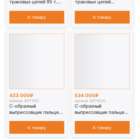
траковых цепей 95 т.
траковых цепей
ВПТ95
стационарный 150 т.
ВПТ150П
К товару
К товару
433 000₽
534 000₽
Артикул: ВПТ110С
Артикул: ВПТ150С
С-образный
С-образный
выпрессовщик пальцев
выпрессовщик пальцев
траковых цепей без
траковых цепей без
башмаков 110 т. ВПТ110С
башмаков 150 т.
К товару
К товару
ВПТ150С