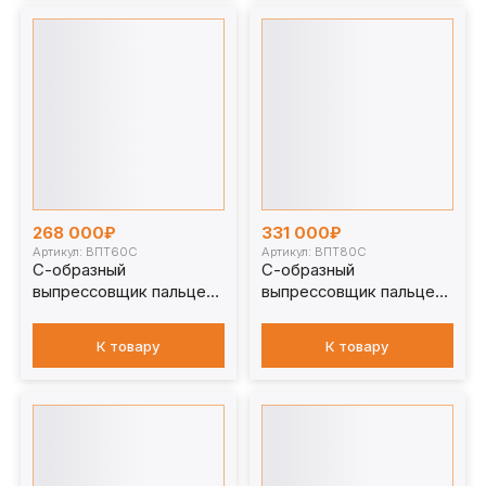
268 000₽
331 000₽
Артикул: ВПТ60С
Артикул: ВПТ80С
С-образный
С-образный
выпрессовщик пальцев
выпрессовщик пальцев
траковых цепей без
траковых цепей без
башмаков 60 т. ВПТ60С
башмаков 80 т. ВПТ80С
К товару
К товару