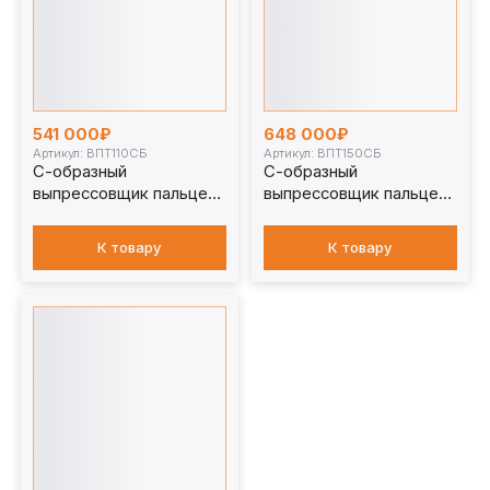
541 000₽
648 000₽
Артикул: ВПТ110СБ
Артикул: ВПТ150СБ
С-образный
С-образный
выпрессовщик пальцев
выпрессовщик пальцев
траковых цепей с
траковых цепей с
башмаком 110 т.
башмаком 150 т.
К товару
К товару
ВПТ110СБ
ВПТ150СБ