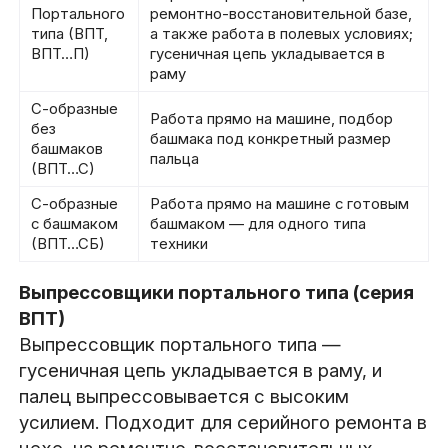
Портального
ремонтно-восстановительной базе,
типа (ВПТ,
а также работа в полевых условиях;
ВПТ…П)
гусеничная цепь укладывается в
раму
С-образные
Работа прямо на машине, подбор
без
башмака под конкретный размер
башмаков
пальца
(ВПТ…С)
С-образные
Работа прямо на машине с готовым
с башмаком
башмаком — для одного типа
(ВПТ…СБ)
техники
Выпрессовщики портального типа (серия
ВПТ)
Выпрессовщик портального типа —
гусеничная цепь укладывается в раму, и
палец выпрессовывается с высоким
усилием. Подходит для серийного ремонта в