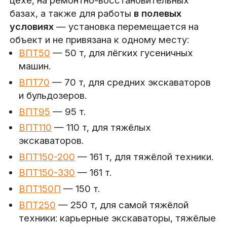
цехе, на ремонтно-восстановительных
базах, а также для работы
в полевых
условиях
— установка перемещается на
объект и не привязана к одному месту:
ВПТ50
— 50 т, для лёгких гусеничных
машин.
ВПТ70
— 70 т, для средних экскаваторов
и бульдозеров.
ВПТ95
— 95 т.
ВПТ110
— 110 т, для тяжёлых
экскаваторов.
ВПТ150-200
— 161 т, для тяжёлой техники.
ВПТ150-330
— 161 т.
ВПТ150П
— 150 т.
ВПТ250
— 250 т, для самой тяжёлой
техники: карьерные экскаваторы, тяжёлые