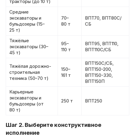
тракторы (до 10 т)
Средние
экскаваторы и
70–
ВПТ70, ВПТ80С/
бульдозеры (15–
80 т
СБ
25 т)
Тяжёлые
95–
ВПТ95, ВПТ110,
экскаваторы (30–
110 т
ВПТ110С/СБ
45 т)
ВПТ150С/СБ,
Тяжёлая дорожно-
150–
ВПТ150-200,
строительная
161 т
ВПТ150-330,
техника (50–70 т)
ВПТ150П
Карьерные
экскаваторы и
250 т
ВПТ250
бульдозеры (от
80 т)
Шаг 2. Выберите конструктивное
исполнение