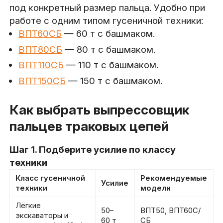
под конкретный размер пальца. Удобно при
работе с одним типом гусеничной техники:
ВПТ60СБ
— 60 т с башмаком.
ВПТ80СБ
— 80 т с башмаком.
ВПТ110СБ
— 110 т с башмаком.
ВПТ150СБ
— 150 т с башмаком.
Как выбрать выпрессовщик
пальцев траковых цепей
Шаг 1. Подберите усилие по классу
техники
Класс гусеничной
Рекомендуемые
Усилие
техники
модели
Лёгкие
50–
ВПТ50, ВПТ60С/
экскаваторы и
60 т
СБ