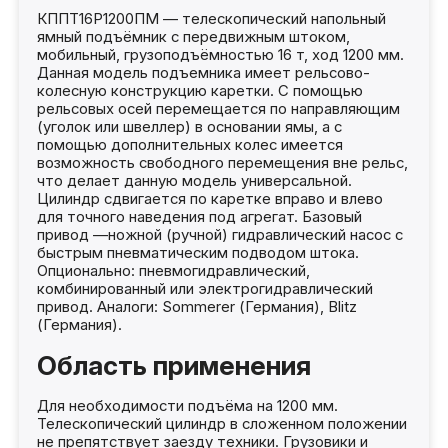
КППТ16Р1200ПМ — телескопический напольный
ямный подъёмник с передвижным штоком,
мобильный, грузоподъёмностью 16 т, ход 1200 мм.
Данная модель подъемника имеет рельсово-
колесную конструкцию каретки. С помощью
рельсовых осей перемещается по направляющим
(уголок или швеллер) в основании ямы, а с
помощью дополнительных колес имеется
возможность свободного перемещения вне рельс,
что делает данную модель универсальной.
Цилиндр сдвигается по каретке вправо и влево
для точного наведения под агрегат. Базовый
привод —ножной (ручной) гидравлический насос с
быстрым пневматическим подводом штока.
Опционально: пневмогидравлический,
комбинированный или электрогидравлический
привод. Аналоги: Sommerer (Германия), Blitz
(Германия).
Область применения
Для необходимости подъёма на 1200 мм.
Телескопический цилиндр в сложенном положении
не препятствует заезду техники. Грузовики и