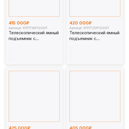
415 000₽
420 000₽
Артикул: КППТ16Р1200П
Артикул: КППТ20Р1200П
Телескопический ямный
Телескопический ямный
подъемник с
подъемник с
передвижным штоком
передвижным штоком
(рельсовый) 16 т 1200
(рельсовый) 20 т 1200
мм. КППТ16Р1200П
мм. КППТ20Р1200П
425 000₽
405 000₽