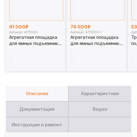
61 000₽
74 000₽
5
Артикул: АП1000
Артикул: АП1000-1
Арт
Агрегатная площадка
Агрегатная площадка
Тр
для ямных подъемников
для ямных подъемников
по
1 т. АП1000
1 т. АП1000-1
15
Описание
Характеристики
Документация
Видео
Инструкции и ремонт