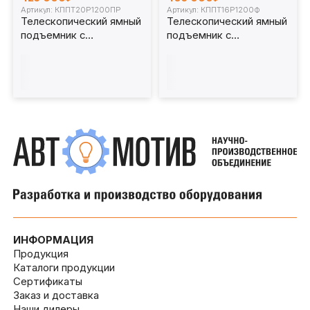
Артикул: КППТ20Р1200ПР
Артикул: КППТ16Р1200Ф
Телескопический ямный
Телескопический ямный
подъемник с
подъемник с
передвижным штоком
фиксированным штоком
(рельсовый с
(мобильный) 16 т
регулировкой) 20 т 1200
1200мм. КППТ16Р1200Ф
мм. КППТ20Р1200ПР
ИНФОРМАЦИЯ
Продукция
Каталоги продукции
Сертификаты
Заказ и доставка
Наши дилеры