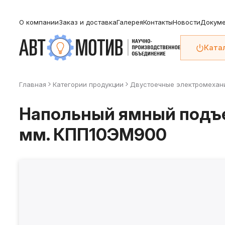
О компании
Заказ и доставка
Галерея
Контакты
Новости
Докуме
Ката
Главная
Категории продукции
Двустоечные электромехан
Напольный ямный подъем
мм. КПП10ЭМ900