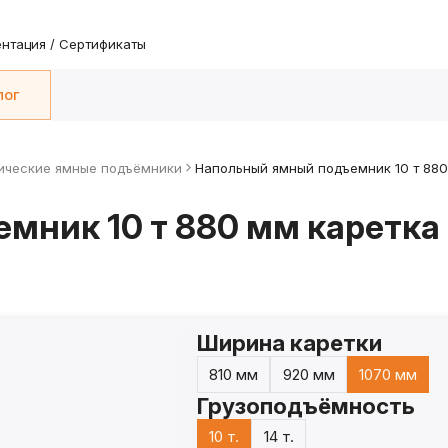
нтация / Сертификаты
лог
ические ямные подъёмники
Напольный ямный подъемник 10 т 88
ник 10 т 880 мм каретка 
Ширина каретки
810 мм
920 мм
1070 мм
Грузоподъёмность
10 т.
14 т.