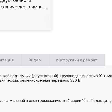
 двустоечного
еханического ямного
а 15т. Т15.1ЭМ
нтация
Видео
Инструкции и ремонт
кий подъёмник (двустоечный), грузоподъёмностью 10 т, ма
анический, ременно-цепная передача. 380 В.
 максимальный в электромеханической серии 10 т. Подходит 