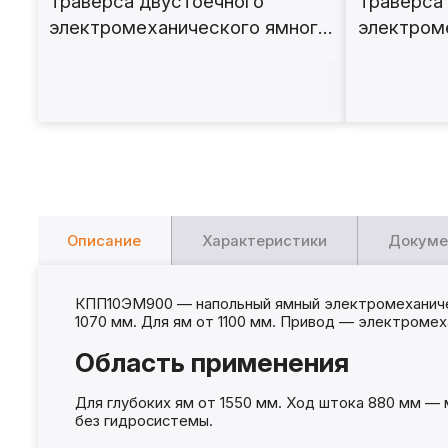
Траверса двустоечного
Траверса
электромеханического ямного
электром
подъёмника 15т. с опорами
подъёмник
Т15ЭМ
Описание
Характеристики
Докуме
КПП10ЭМ900 — напольный ямный электромеханичес
1070 мм. Для ям от 1100 мм. Привод — электромех
Область применения
Для глубоких ям от 1550 мм. Ход штока 880 мм —
без гидросистемы.