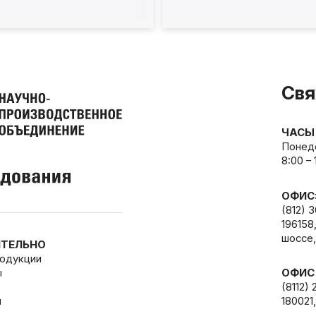
Свя
ЧАСЫ
Понеде
8:00 –
ОФИС
(812) 
196158
шоссе,
ТЕЛЬНО
родукции
ы
ОФИС
(8112) 
и
180021,