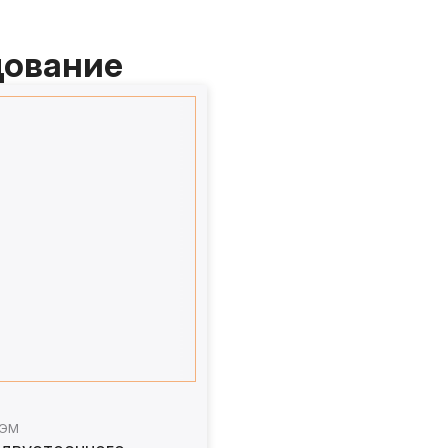
дование
1ЭМ