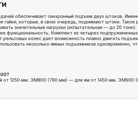
ти
едачей обеспечивает синхронный подъем двух штоков. Имен
е гайки, которые, в свою очередь, поднимают штоки. Такое
ивать значительные нагрузки (испытательная — до 20 тонн
 ее функциональность. Комплект из четырех подпружиненны
 рельсовых колес дает возможность плавно двигать подъемн
пользовать несколько ямных подъемников одновременно, чт
900?
от 1250 мм. ЭМ800 (780 мм) — для ям от 1450 мм. ЭМ900 (8