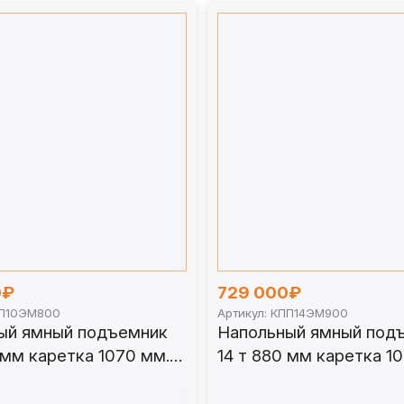
0₽
729 000₽
ПП10ЭМ800
Артикул: КПП14ЭМ900
ый ямный подъемник
Напольный ямный под
 мм каретка 1070 мм.
14 т 880 мм каретка 1
М800
КПП14ЭМ900